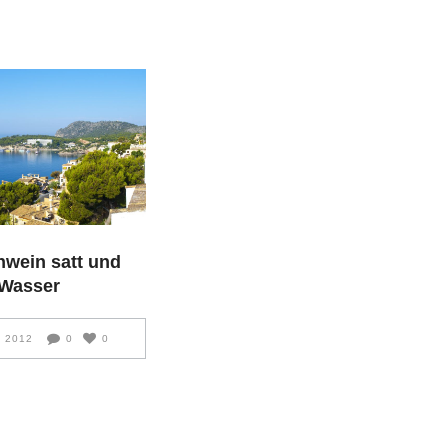
hwein satt und
 Wasser
, 2012
0
0