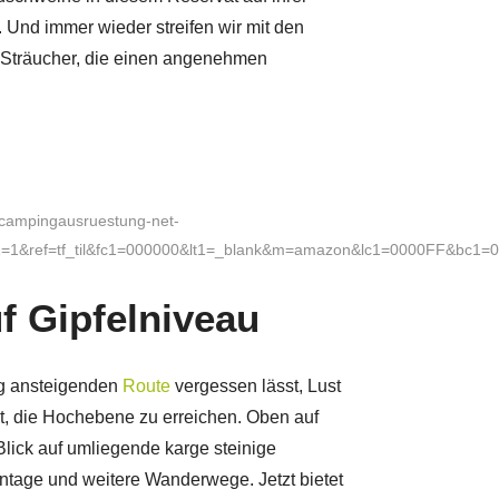
Und immer wieder streifen wir mit den
-Sträucher, die einen angenehmen
=campingausruestung-net-
1&ref=tf_til&fc1=000000&lt1=_blank&m=amazon&lc1=0000FF&bc1=0
f Gipfelniveau
ig ansteigenden
Route
vergessen lässt, Lust
t, die Hochebene zu erreichen. Oben auf
ick auf umliegende karge steinige
antage und weitere Wanderwege. Jetzt bietet