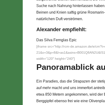
Suche nach Nahrung hinterlassen haben. 
Beinen und Knien saftig grüne Rosmarin
natürlichen Duft verströmen.
Alexander empfiehlt:
Das Silva Fernglas Epic
[iframe src=“http://rcm-de.amazon.de/e/cm?t
21&o=3&p=8&l=as1&asins=B001Q8AN2U&IS1=
width=“120″ height=“240″]
Panoramablick au
Ein Paradies, das die Strapazen der stet
auf mehr macht und uns immerfort antreib
etwa 850 Metern angekommen, wird der Bl
Berggipfel ebenso frei wie eine Olivenpl