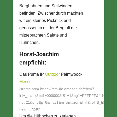
Bergbahnen und Seilwinden
befinden. Zwischendurch machten
wir ein kleines Picknick und
genossen in milder Bergluft die
mitgebrachten Salate und
Hühnchen.
Horst-Joachim
empfiehlt:
Das Puma IP
Outdoor
Palmwood-
Messer
[iframe src=“https://rcm-de.amazon.de/e/cm?
lt1=_blank&bc1=000000&IS1=1&bg1=FFFFFF&fc1=000000
net-21&o=3&p=8&l=as1&m=amazon&f=ifr&ref=tf_til&asins
height=“240″]
Um die Hühnchen zu zerlegen,