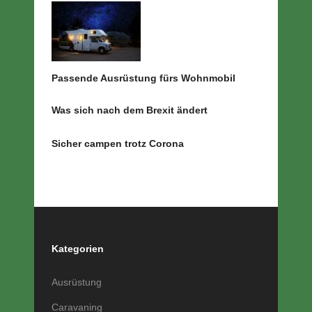
Passende Ausrüstung fürs Wohnmobil
Was sich nach dem Brexit ändert
Sicher campen trotz Corona
Kategorien
Ausrüstung
Caravaning