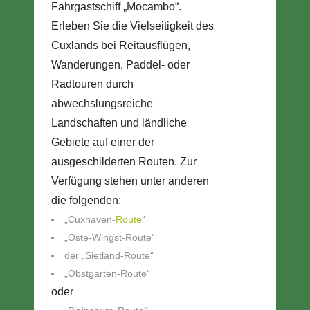
Fahrgastschiff „Mocambo“.
Erleben Sie die Vielseitigkeit des
Cuxlands bei Reitausflügen,
Wanderungen, Paddel- oder
Radtouren durch
abwechslungsreiche
Landschaften und ländliche
Gebiete auf einer der
ausgeschilderten Routen. Zur
Verfügung stehen unter anderen
die folgenden:
„Cuxhaven-
Route
“
„Oste-Wingst-Route“
der „Sietland-Route“
„Obstgarten-Route“
oder