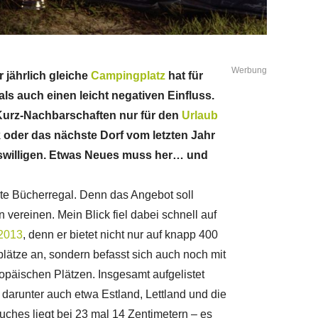
Werbung
 jährlich gleiche
Campingplatz
hat für
ls auch einen leicht negativen Einfluss.
Kurz-Nachbarschaften nur für den
Urlaub
k oder das nächste Dorf vom letzten Jahr
aubswilligen. Etwas Neues muss her… und
unte Bücherregal. Denn das Angebot soll
 vereinen. Mein Blick fiel dabei schnell auf
2013
, denn er bietet nicht nur auf knapp 400
ätze an, sondern befasst sich auch noch mit
opäischen Plätzen. Insgesamt aufgelistet
darunter auch etwa Estland, Lettland und die
ches liegt bei 23 mal 14 Zentimetern – es