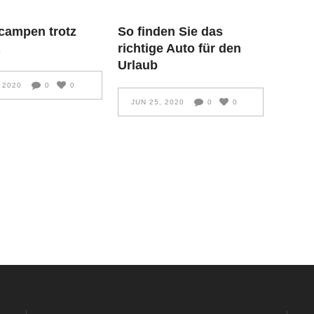
 campen trotz
So finden Sie das
a
richtige Auto für den
Urlaub
 2020
0
0
JUN 25, 2020
0
0