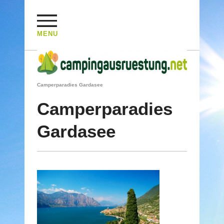
MENU
HOME
/
REISEBERICHTE
/
CAMPERPARADIES GARDASEE
/
Camperparadies Gardasee
Camperparadies
Gardasee