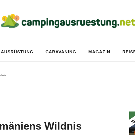
AUSRÜSTUNG
CARAVANING
MAGAZIN
REIS
ldnis
umäniens Wildnis