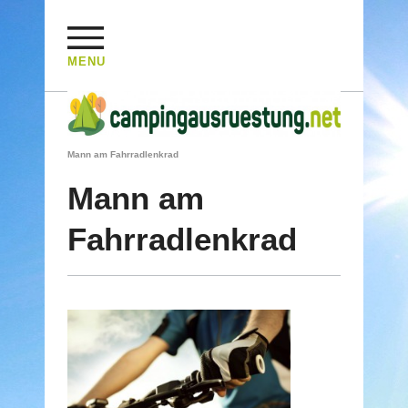
MENU
HOME
/
MAGAZIN
/
GIPFELSTURM PER PEDES - MIT E-ANSCHUB
/
Mann am Fahrradlenkrad
Mann am
Fahrradlenkrad