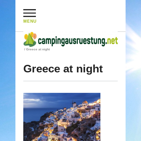
MENU
HOME
/
REISEBERICHTE
/
GRIECHISCHE HOCHZEIT
/
Greece at night
Greece at night