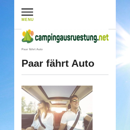
MENU
HOME
/
REISEBERICHTE
/
JAPANISCHE SOSSE UND FRISBEESCHEIBE
/
Paar fährt Auto
Paar fährt Auto