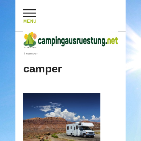
MENU
HOME
/
MAGAZIN
/
MIT DEM CAMPER DURCH DIE USA – TIPPS UND
TRICKS
/
camper
camper