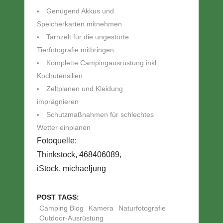
Genügend Akkus und
Speicherkarten mitnehmen
Tarnzelt für die ungestörte
Tierfotografie mitbringen
Komplette Campingausrüstung inkl.
Kochutensilien
Zeltplanen und Kleidung
imprägnieren
Schutzmaßnahmen für schlechtes
Wetter einplanen
Fotoquelle:
Thinkstock, 468406089,
iStock, michaeljung
POST TAGS:
Camping Blog
Kamera
Naturfotografie
Outdoor-Ausrüstung