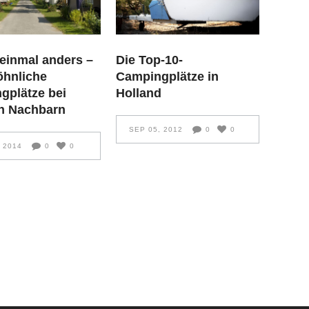
Die Top-10-
 einmal anders –
Campingplätze in
hnliche
Holland
gplätze bei
n Nachbarn
SEP 05, 2012
0
0
, 2014
0
0