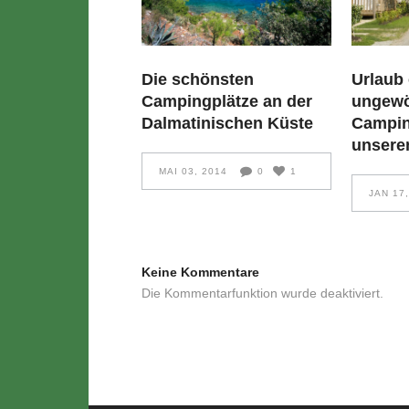
Die schönsten
Urlaub
Campingplätze an der
ungewö
Dalmatinischen Küste
Campin
unsere
MAI 03, 2014
0
1
JAN 17
Keine Kommentare
Die Kommentarfunktion wurde deaktiviert.