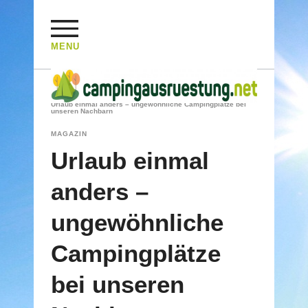
MENU
HOME
/
MAGAZIN
/
Urlaub einmal anders – ungewöhnliche Campingplätze bei
unseren Nachbarn
MAGAZIN
Urlaub einmal
anders –
ungewöhnliche
Campingplätze
bei unseren