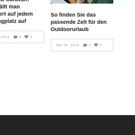
ällt man
ert auf jedem
So finden Sie das
gplatz auf
passende Zelt für den
Outdoorurlaub
 2014
0
0
MAI 26, 2014
0
0