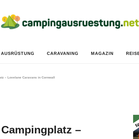
AUSRÜSTUNG
CARAVANING
MAGAZIN
REIS
tz – Lovelane Caravans in Cornwall
 Campingplatz –