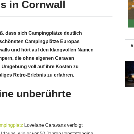
s in Cornwall
iß, dass sich Campingplätze deutlich
r schönsten Campingplätze Europas
A
nwalls und hört auf den klangvollen Namen
mpern, die ohne eigenen Caravan
en Umgebung voll auf ihre Kosten zu
iges Retro-Erlebnis zu erfahren.
ine unberührte
mpingplatz
Lovelane Caravans verfolgt
laubs, wie er vor 50 Jahren vonstattenging.