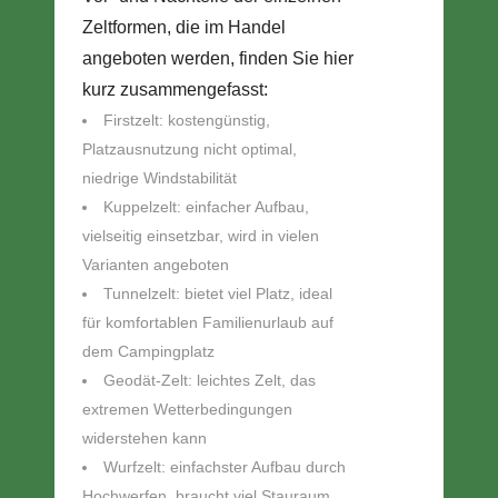
Zeltformen, die im Handel
angeboten werden, finden Sie hier
kurz zusammengefasst:
Firstzelt: kostengünstig,
Platzausnutzung nicht optimal,
niedrige Windstabilität
Kuppelzelt: einfacher Aufbau,
vielseitig einsetzbar, wird in vielen
Varianten angeboten
Tunnelzelt: bietet viel Platz, ideal
für komfortablen Familienurlaub auf
dem Campingplatz
Geodät-Zelt: leichtes Zelt, das
extremen Wetterbedingungen
widerstehen kann
Wurfzelt: einfachster Aufbau durch
Hochwerfen, braucht viel Stauraum