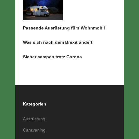
Passende Ausrüstung fürs Wohnmobil
Was sich nach dem Brexit ändert
Sicher campen trotz Corona
Kategorien
Ausrüstung
Caravaning