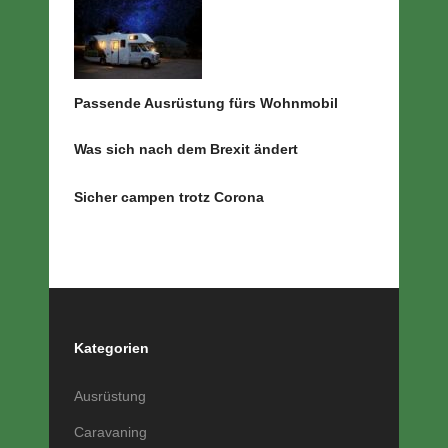
Passende Ausrüstung fürs Wohnmobil
Was sich nach dem Brexit ändert
Sicher campen trotz Corona
Kategorien
Ausrüstung
Caravaning