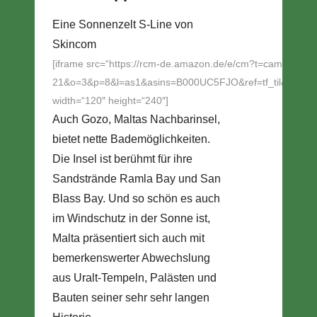
Eine Sonnenzelt S-Line von
Skincom
[iframe src=“https://rcm-de.amazon.de/e/cm?t=campingaus
21&o=3&p=8&l=as1&asins=B000UC5FJO&ref=tf_til&fc1=
width=“120″ height=“240″]
Auch Gozo, Maltas Nachbarinsel,
bietet nette Bademöglichkeiten.
Die Insel ist berühmt für ihre
Sandstrände Ramla Bay und San
Blass Bay. Und so schön es auch
im Windschutz in der Sonne ist,
Malta präsentiert sich auch mit
bemerkenswerter Abwechslung
aus Uralt-Tempeln, Palästen und
Bauten seiner sehr sehr langen