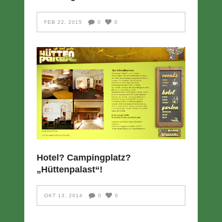
FEB 22, 2015
0
0
Hotel? Campingplatz?
„Hüttenpalast“!
OKT 13, 2014
0
0