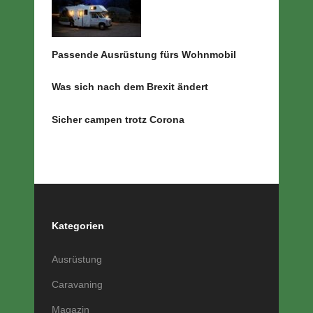
Passende Ausrüstung fürs Wohnmobil
Was sich nach dem Brexit ändert
Sicher campen trotz Corona
Kategorien
Ausrüstung
Caravaning
Magazin