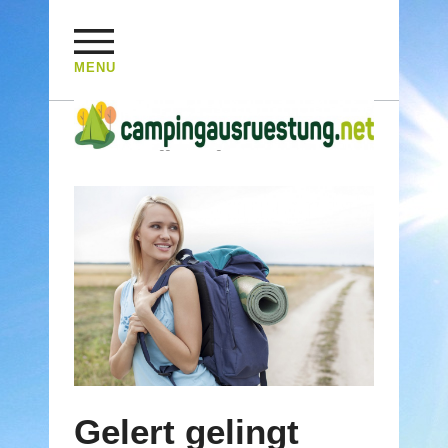
MENU
HOME
/
Posts Tagged "Kochgerät"
Gelert gelingt