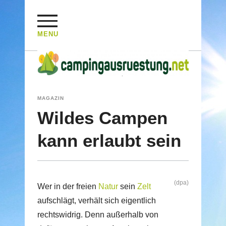
MENU
HOME
/
MAGAZIN
/
Wildes Campen kann erlaubt sein
MAGAZIN
Wildes Campen
kann erlaubt sein
(dpa)
Wer in der freien
Natur
sein
Zelt
aufschlägt, verhält sich eigentlich
rechtswidrig. Denn außerhalb von