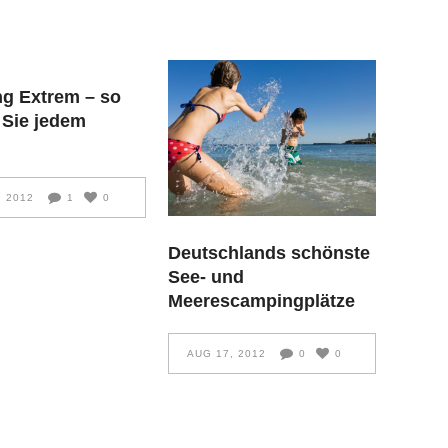
g Extrem – so
 Sie jedem
, 2012
1
0
Deutschlands schönste
See- und
Meerescampingplätze
AUG 17, 2012
0
0