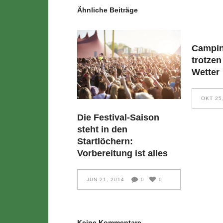
Ähnliche Beiträge
Campin
trotzen
Wetter
OKT 25
Die Festival-Saison
steht in den
Startlöchern:
Vorbereitung ist alles
JUN 21, 2014
0
0
Keine Kommentare