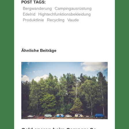
POST TAGS:
Bergwanderung
Campingausrüstung
Edelrid
Hightechfunktionsbekleidung
Produktlinie
Recycling
Vaude
Ähnliche Beiträge