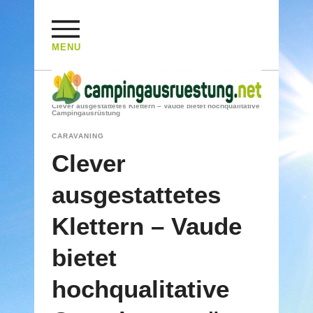
MENU
HOME
/
CARAVANING
/
Clever ausgestattetes Klettern – Vaude bietet hochqualitative
Campingausrüstung
CARAVANING
Clever
ausgestattetes
Klettern – Vaude
bietet
hochqualitative