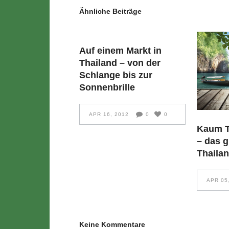
Ähnliche Beiträge
Auf einem Markt in
Thailand – von der
Schlange bis zur
Sonnenbrille
APR 16, 2012
0
0
Kaum To
– das g
Thaila
APR 05
Keine Kommentare