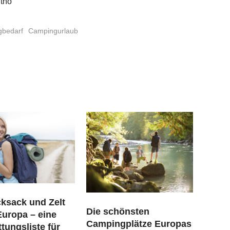
ntho
bedarf
Campingurlaub
cksack und Zelt
Die schönsten
Europa – eine
Campingplätze Europas
tungsliste für