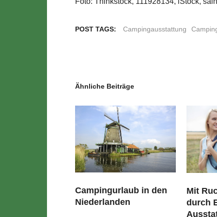
Foto: Thinkstock, 111928134, iStock, sai
POST TAGS:
Campingausstattung
Camping
Ähnliche Beiträge
Campingurlaub in den
Mit Ru
Niederlanden
durch 
Ausstat