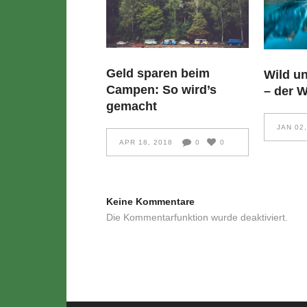
Geld sparen beim
Wild un
Campen: So wird’s
– der 
gemacht
JAN 02
APR 18, 2018
0
0
Keine Kommentare
Die Kommentarfunktion wurde deaktiviert.